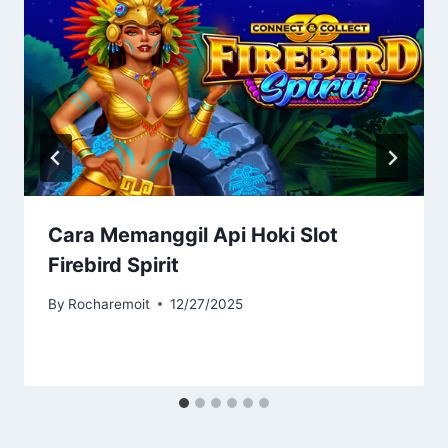
Cara Memanggil Api Hoki Slot
Firebird Spirit
By
Rocharemoit
12/27/2025