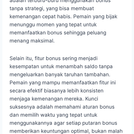
adalah terburu-buru menggunakan bonus
tanpa strategi, yang bisa membuat
kemenangan cepat habis. Pemain yang bijak
menunggu momen yang tepat untuk
memanfaatkan bonus sehingga peluang
menang maksimal.
Selain itu, fitur bonus sering menjadi
kesempatan untuk menambah saldo tanpa
mengeluarkan banyak taruhan tambahan.
Pemain yang mampu memanfaatkan fitur ini
secara efektif biasanya lebih konsisten
menjaga kemenangan mereka. Kunci
suksesnya adalah memahami aturan bonus
dan memilih waktu yang tepat untuk
menggunakannya agar setiap putaran bonus
memberikan keuntungan optimal, bukan malah