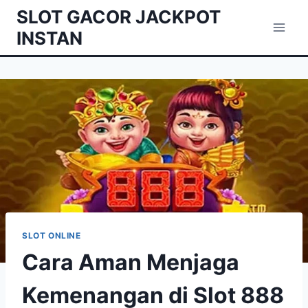
Skip
SLOT GACOR JACKPOT
to
INSTAN
content
SLOT ONLINE
Cara Aman Menjaga
Kemenangan di Slot 888