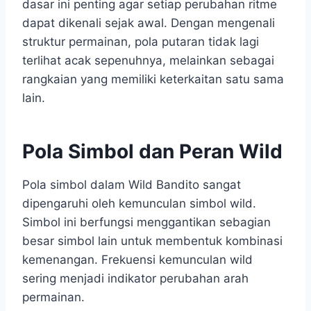
dasar ini penting agar setiap perubahan ritme
dapat dikenali sejak awal. Dengan mengenali
struktur permainan, pola putaran tidak lagi
terlihat acak sepenuhnya, melainkan sebagai
rangkaian yang memiliki keterkaitan satu sama
lain.
Pola Simbol dan Peran Wild
Pola simbol dalam Wild Bandito sangat
dipengaruhi oleh kemunculan simbol wild.
Simbol ini berfungsi menggantikan sebagian
besar simbol lain untuk membentuk kombinasi
kemenangan. Frekuensi kemunculan wild
sering menjadi indikator perubahan arah
permainan.