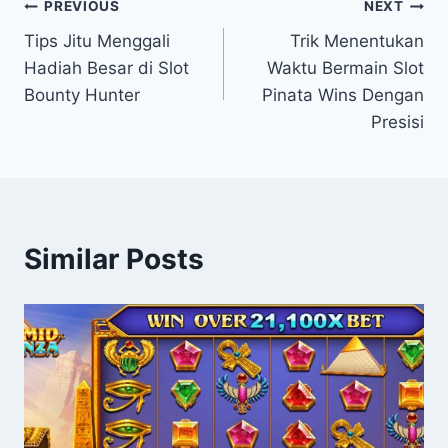
Post
PREVIOUS
NEXT
Tips Jitu Menggali
Trik Menentukan
navigation
Hadiah Besar di Slot
Waktu Bermain Slot
Bounty Hunter
Pinata Wins Dengan
Presisi
Similar Posts