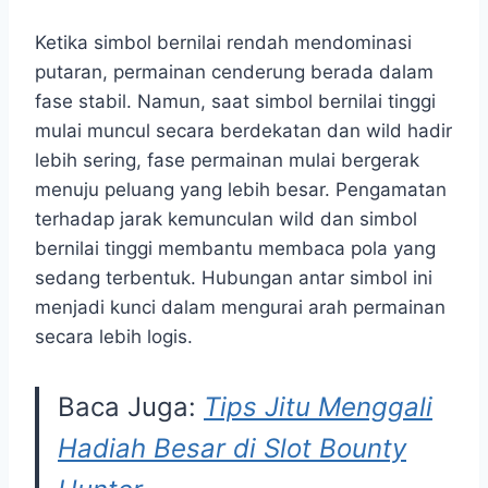
Ketika simbol bernilai rendah mendominasi
putaran, permainan cenderung berada dalam
fase stabil. Namun, saat simbol bernilai tinggi
mulai muncul secara berdekatan dan wild hadir
lebih sering, fase permainan mulai bergerak
menuju peluang yang lebih besar. Pengamatan
terhadap jarak kemunculan wild dan simbol
bernilai tinggi membantu membaca pola yang
sedang terbentuk. Hubungan antar simbol ini
menjadi kunci dalam mengurai arah permainan
secara lebih logis.
Baca Juga:
Tips Jitu Menggali
Hadiah Besar di Slot Bounty