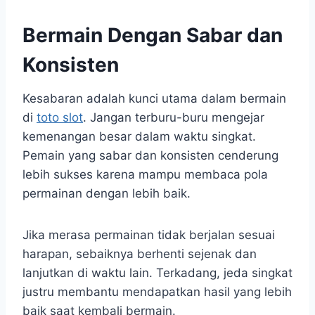
Bermain Dengan Sabar dan
Konsisten
Kesabaran adalah kunci utama dalam bermain
di
toto slot
. Jangan terburu-buru mengejar
kemenangan besar dalam waktu singkat.
Pemain yang sabar dan konsisten cenderung
lebih sukses karena mampu membaca pola
permainan dengan lebih baik.
Jika merasa permainan tidak berjalan sesuai
harapan, sebaiknya berhenti sejenak dan
lanjutkan di waktu lain. Terkadang, jeda singkat
justru membantu mendapatkan hasil yang lebih
baik saat kembali bermain.