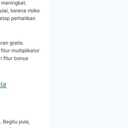
i meningkat.
lai, karena risiko
etap perhatikan
ran gratis.
ur multiplikator
 fitur bonus
la
 Begitu pula,