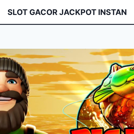
SLOT GACOR JACKPOT INSTAN