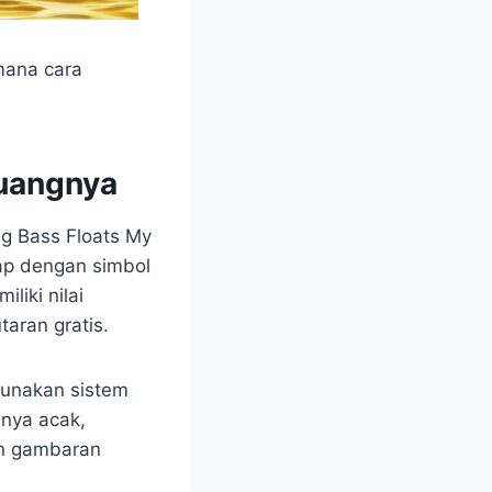
mana cara
luangnya
g Bass Floats My
ap dengan simbol
liki nilai
aran gratis.
gunakan sistem
lnya acak,
n gambaran