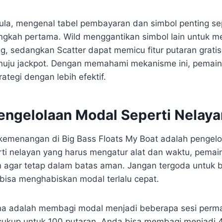
la, mengenal tabel pembayaran dan simbol penting sep
angkah pertama. Wild menggantikan simbol lain untuk 
, sedangkan Scatter dapat memicu fitur putaran grati
nuju jackpot. Dengan memahami mekanisme ini, pemain
tegi dengan lebih efektif.
Pengelolaan Modal Seperti Nelaya
 kemenangan di Big Bass Floats My Boat adalah pengel
rti nelayan yang harus mengatur alat dan waktu, pemain
 agar tetap dalam batas aman. Jangan tergoda untuk b
 bisa menghabiskan modal terlalu cepat.
na adalah membagi modal menjadi beberapa sesi perma
cukup untuk 100 putaran, Anda bisa membagi menjadi 4