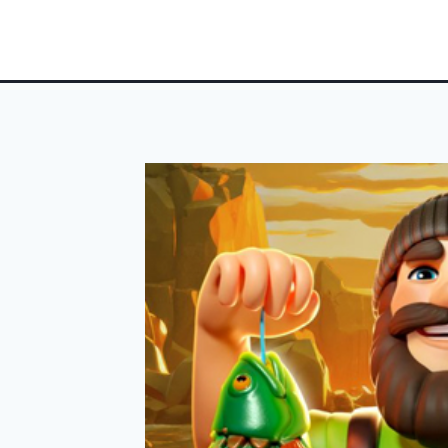
Skip
to
content