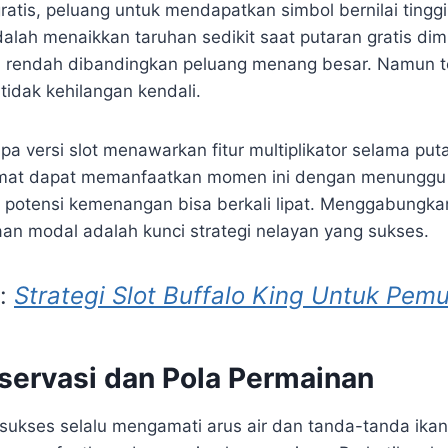
ratis, peluang untuk mendapatkan simbol bernilai tingg
adalah menaikkan taruhan sedikit saat putaran gratis dimu
 rendah dibandingkan peluang menang besar. Namun t
tidak kehilangan kendali.
apa versi slot menawarkan fitur multiplikator selama puta
at dapat memanfaatkan momen ini dengan menunggu fit
 potensi kemenangan bisa berkali lipat. Menggabungkan
an modal adalah kunci strategi nelayan yang sukses.
a:
Strategi Slot Buffalo King Untuk Pemu
servasi dan Pola Permainan
sukses selalu mengamati arus air dan tanda-tanda ikan.