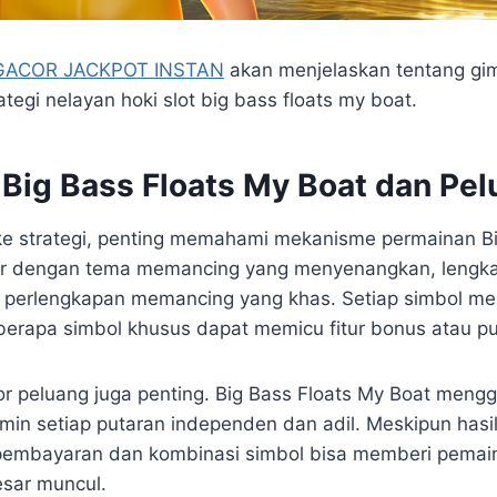
GACOR JACKPOT INSTAN
akan menjelaskan tentang gi
egi nelayan hoki slot big bass floats my boat.
Big Bass Floats My Boat dan Pe
e strategi, penting memahami mekanisme permainan Bi
adir dengan tema memancing yang menyenangkan, lengk
n perlengkapan memancing yang khas. Setiap simbol memi
erapa simbol khusus dapat memicu fitur bonus atau put
tor peluang juga penting. Big Bass Floats My Boat meng
in setiap putaran independen dan adil. Meskipun hasi
embayaran dan kombinasi simbol bisa memberi pemai
sar muncul.