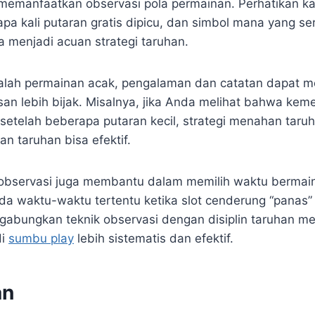
 memanfaatkan observasi pola permainan. Perhatikan 
apa kali putaran gratis dipicu, dan simbol mana yang se
a menjadi acuan strategi taruhan.
dalah permainan acak, pengalaman dan catatan dapat
n lebih bijak. Misalnya, jika Anda melihat bahwa ke
setelah beberapa putaran kecil, strategi menahan taru
n taruhan bisa efektif.
ik observasi juga membantu dalam memilih waktu berma
a waktu-waktu tertentu ketika slot cenderung “panas” 
bungkan teknik observasi dengan disiplin taruhan me
di
sumbu play
lebih sistematis dan efektif.
an