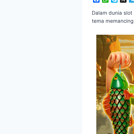
a
h
k
c
a
y
Dalam dunia slot 
e
t
p
tema memancing 
b
s
e
o
A
o
p
k
p