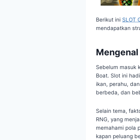
Berikut ini
SLOT 
mendapatkan strat
Mengenal 
Sebelum masuk k
Boat. Slot ini h
ikan, perahu, da
berbeda, dan beb
Selain tema, fak
RNG, yang menjam
memahami pola p
kapan peluang be