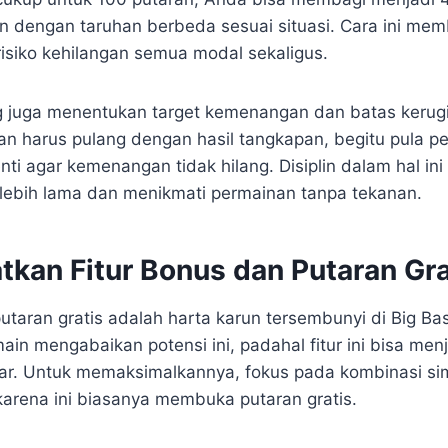
 dengan taruhan berbeda sesuai situasi. Cara ini membe
isiko kehilangan semua modal sekaligus.
ing juga menentukan target kemenangan dan batas kerug
an harus pulang dengan hasil tangkapan, begitu pula pe
ti agar kemenangan tidak hilang. Disiplin dalam hal in
lebih lama dan menikmati permainan tanpa tekanan.
kan Fitur Bonus dan Putaran Gra
utaran gratis adalah harta karun tersembunyi di Big Ba
in mengabaikan potensi ini, padahal fitur ini bisa men
r. Untuk memaksimalkannya, fokus pada kombinasi si
karena ini biasanya membuka putaran gratis.