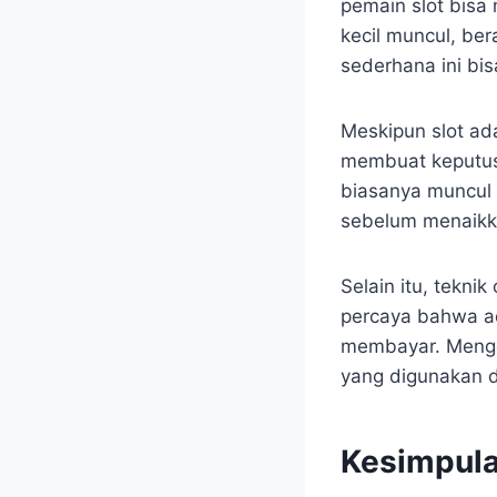
pemain slot bisa
kecil muncul, ber
sederhana ini bis
Meskipun slot a
membuat keputusa
biasanya muncul 
sebelum menaikka
Selain itu, tekn
percaya bahwa ad
membayar. Mengga
yang digunakan 
Kesimpul