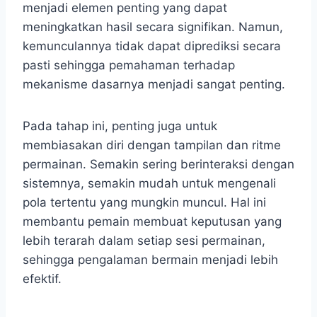
menjadi elemen penting yang dapat
meningkatkan hasil secara signifikan. Namun,
kemunculannya tidak dapat diprediksi secara
pasti sehingga pemahaman terhadap
mekanisme dasarnya menjadi sangat penting.
Pada tahap ini, penting juga untuk
membiasakan diri dengan tampilan dan ritme
permainan. Semakin sering berinteraksi dengan
sistemnya, semakin mudah untuk mengenali
pola tertentu yang mungkin muncul. Hal ini
membantu pemain membuat keputusan yang
lebih terarah dalam setiap sesi permainan,
sehingga pengalaman bermain menjadi lebih
efektif.