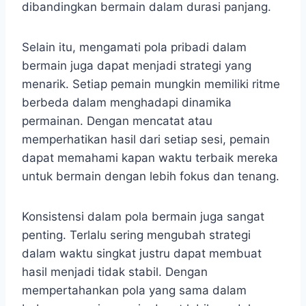
dibandingkan bermain dalam durasi panjang.
Selain itu, mengamati pola pribadi dalam
bermain juga dapat menjadi strategi yang
menarik. Setiap pemain mungkin memiliki ritme
berbeda dalam menghadapi dinamika
permainan. Dengan mencatat atau
memperhatikan hasil dari setiap sesi, pemain
dapat memahami kapan waktu terbaik mereka
untuk bermain dengan lebih fokus dan tenang.
Konsistensi dalam pola bermain juga sangat
penting. Terlalu sering mengubah strategi
dalam waktu singkat justru dapat membuat
hasil menjadi tidak stabil. Dengan
mempertahankan pola yang sama dalam