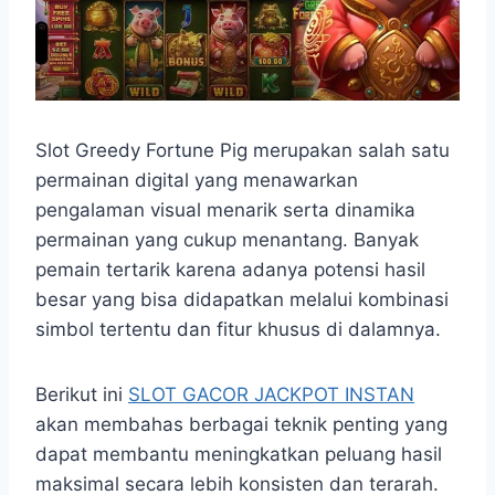
Slot Greedy Fortune Pig merupakan salah satu
permainan digital yang menawarkan
pengalaman visual menarik serta dinamika
permainan yang cukup menantang. Banyak
pemain tertarik karena adanya potensi hasil
besar yang bisa didapatkan melalui kombinasi
simbol tertentu dan fitur khusus di dalamnya.
Berikut ini
SLOT GACOR JACKPOT INSTAN
akan membahas berbagai teknik penting yang
dapat membantu meningkatkan peluang hasil
maksimal secara lebih konsisten dan terarah.