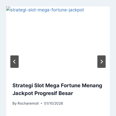
Strategi Slot Mega Fortune Menang
Jackpot Progresif Besar
By
Rocharemoit
01/10/2026