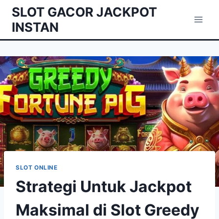
Skip
SLOT GACOR JACKPOT
to
INSTAN
content
SLOT ONLINE
Strategi Untuk Jackpot
Maksimal di Slot Greedy