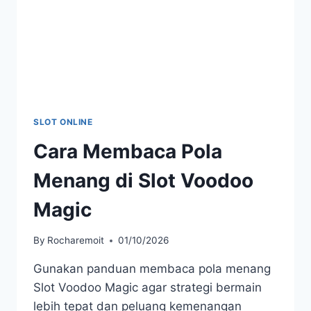
SLOT ONLINE
Cara Membaca Pola
Menang di Slot Voodoo
Magic
By
Rocharemoit
01/10/2026
Gunakan panduan membaca pola menang
Slot Voodoo Magic agar strategi bermain
lebih tepat dan peluang kemenangan