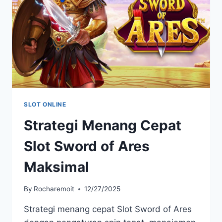
SLOT ONLINE
Strategi Menang Cepat
Slot Sword of Ares
Maksimal
By
Rocharemoit
12/27/2025
Strategi menang cepat Slot Sword of Ares