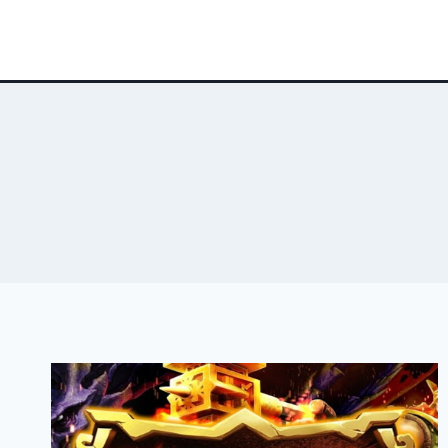
Skip
to
content