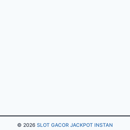
© 2026
SLOT GACOR JACKPOT INSTAN