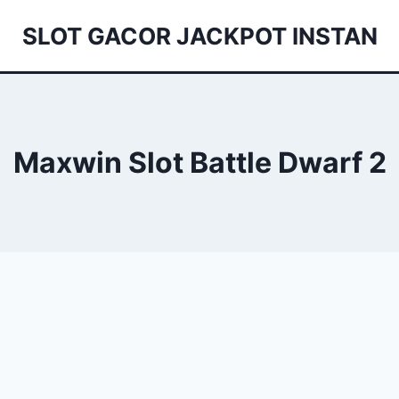
SLOT GACOR JACKPOT INSTAN
Maxwin Slot Battle Dwarf 2