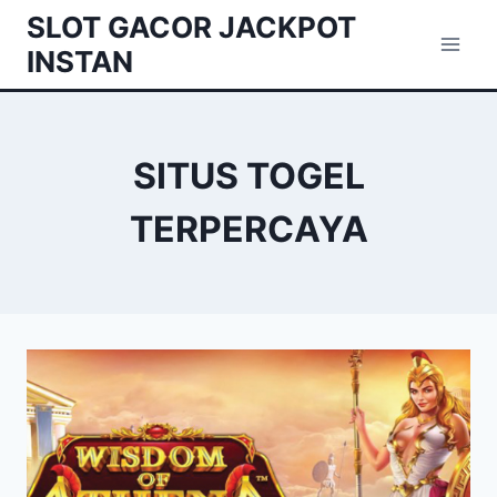
Skip
SLOT GACOR JACKPOT
to
INSTAN
content
SITUS TOGEL
TERPERCAYA