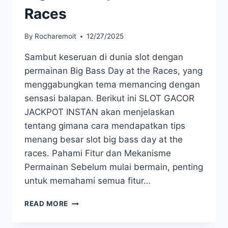
Races
By
Rocharemoit
12/27/2025
Sambut keseruan di dunia slot dengan
permainan Big Bass Day at the Races, yang
menggabungkan tema memancing dengan
sensasi balapan. Berikut ini SLOT GACOR
JACKPOT INSTAN akan menjelaskan
tentang gimana cara mendapatkan tips
menang besar slot big bass day at the
races. Pahami Fitur dan Mekanisme
Permainan Sebelum mulai bermain, penting
untuk memahami semua fitur…
TIPS
READ MORE
MENANG
BESAR