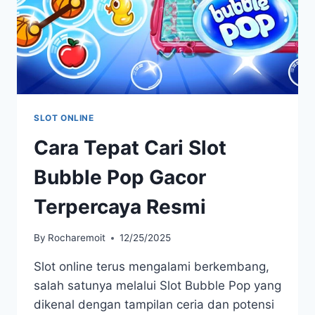
SLOT ONLINE
Cara Tepat Cari Slot
Bubble Pop Gacor
Terpercaya Resmi
By
Rocharemoit
12/25/2025
Slot online terus mengalami berkembang,
salah satunya melalui Slot Bubble Pop yang
dikenal dengan tampilan ceria dan potensi