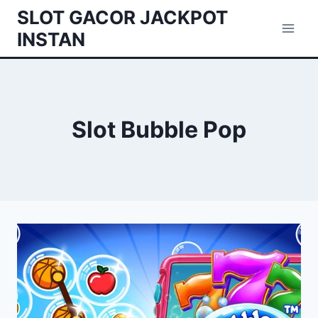
Skip
SLOT GACOR JACKPOT
to
INSTAN
content
Slot Bubble Pop