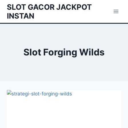
Skip
SLOT GACOR JACKPOT
to
INSTAN
content
Slot Forging Wilds