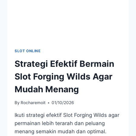
SLOT ONLINE
Strategi Efektif Bermain
Slot Forging Wilds Agar
Mudah Menang
By
Rocharemoit
01/10/2026
Ikuti strategi efektif Slot Forging Wilds agar
permainan lebih terarah dan peluang
menang semakin mudah dan optimal.