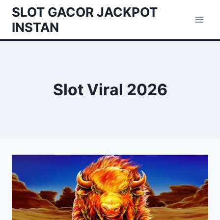
Skip
SLOT GACOR JACKPOT
to
INSTAN
content
Slot Viral 2026