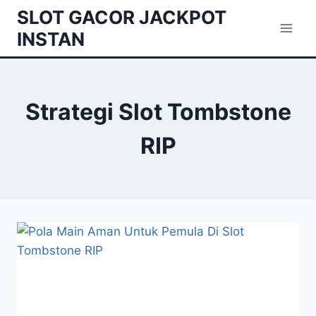
Skip
SLOT GACOR JACKPOT
to
INSTAN
content
Strategi Slot Tombstone
RIP