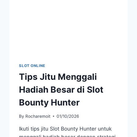
SLOT ONLINE
Tips Jitu Menggali
Hadiah Besar di Slot
Bounty Hunter
By
Rocharemoit
01/10/2026
Ikuti tips jitu Slot Bounty Hunter untuk
menggali hadiah besar dengan strategi