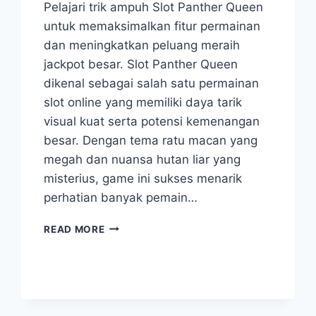
Pelajari trik ampuh Slot Panther Queen
untuk memaksimalkan fitur permainan
dan meningkatkan peluang meraih
jackpot besar. Slot Panther Queen
dikenal sebagai salah satu permainan
slot online yang memiliki daya tarik
visual kuat serta potensi kemenangan
besar. Dengan tema ratu macan yang
megah dan nuansa hutan liar yang
misterius, game ini sukses menarik
perhatian banyak pemain…
TRIK
READ MORE
AMPUH
RAIH
JACKPOT
DI
SLOT
PANTHER