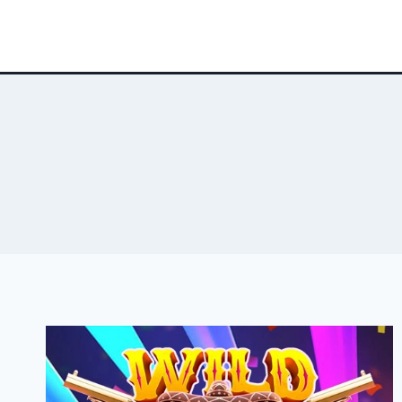
Skip
to
content