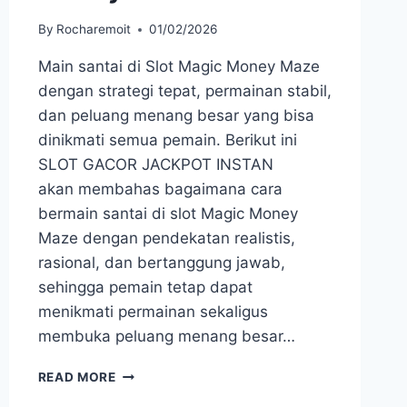
By
Rocharemoit
01/02/2026
Main santai di Slot Magic Money Maze
dengan strategi tepat, permainan stabil,
dan peluang menang besar yang bisa
dinikmati semua pemain. Berikut ini
SLOT GACOR JACKPOT INSTAN
akan membahas bagaimana cara
bermain santai di slot Magic Money
Maze dengan pendekatan realistis,
rasional, dan bertanggung jawab,
sehingga pemain tetap dapat
menikmati permainan sekaligus
membuka peluang menang besar…
MAIN
READ MORE
SANTAI,