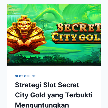
QUEEN
SLOT ONLINE
Strategi Slot Secret
City Gold yang Terbukti
Menguntungkan