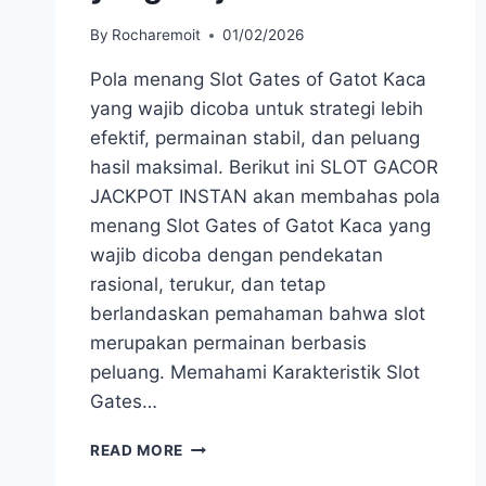
By
Rocharemoit
01/02/2026
Pola menang Slot Gates of Gatot Kaca
yang wajib dicoba untuk strategi lebih
efektif, permainan stabil, dan peluang
hasil maksimal. Berikut ini SLOT GACOR
JACKPOT INSTAN akan membahas pola
menang Slot Gates of Gatot Kaca yang
wajib dicoba dengan pendekatan
rasional, terukur, dan tetap
berlandaskan pemahaman bahwa slot
merupakan permainan berbasis
peluang. Memahami Karakteristik Slot
Gates…
POLA
READ MORE
MENANG