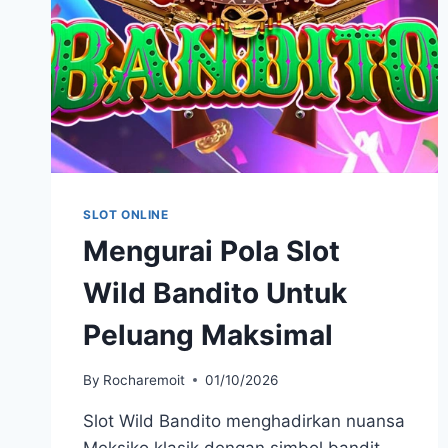
SLOT ONLINE
Mengurai Pola Slot
Wild Bandito Untuk
Peluang Maksimal
By
Rocharemoit
01/10/2026
Slot Wild Bandito menghadirkan nuansa
Meksiko klasik dengan simbol bandit,