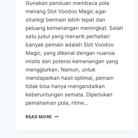
Gunakan panduan membaca pola
menang Slot Voodoo Magic agar
strategi bermain lebih tepat dan
peluang kemenangan meningkat. Salah
satu judul yang menarik perhatian
banyak pemain adalah Slot Voodoo
Magic, yang dikenal dengan nuansa
mistis dan potensi kemenangan yang
menggiurkan. Namun, untuk
mendapatkan hasil optimal, pemain
tidak bisa hanya mengandalkan
keberuntungan semata. Diperlukan
pemahaman pola, ritme…
CARA
READ MORE
MEMBACA
POLA
MENANG