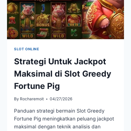
SLOT ONLINE
Strategi Untuk Jackpot
Maksimal di Slot Greedy
Fortune Pig
By
Rocharemoit
04/27/2026
Panduan strategi bermain Slot Greedy
Fortune Pig meningkatkan peluang jackpot
maksimal dengan teknik analisis dan